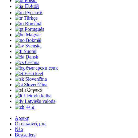
Polski
日本語
Русский
Türkçe
Română
Português
Magyar
Bokmål
Svenska
Suomi
Dansk
Čeština
български език
Eesti keel
Slovenčina
Slovenščina
ελληνικά
Lietuvių kalba
Latviešu valoda
中文
Αρχική
Οι επιλογές μας
Νέα
Bestsellers