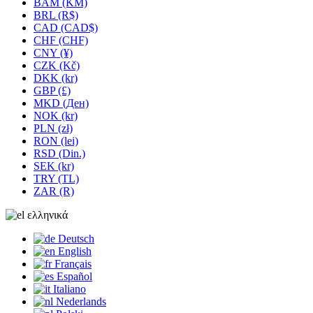
BAM (KM)
BRL (R$)
CAD (CAD$)
CHF (CHF)
CNY (¥)
CZK (Kč)
DKK (kr)
GBP (£)
MKD (Ден)
NOK (kr)
PLN (zł)
RON (lei)
RSD (Din.)
SEK (kr)
TRY (TL)
ZAR (R)
ελληνικά
Deutsch
English
Français
Español
Italiano
Nederlands