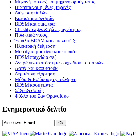
Μηχανή του σεξ και μηχανή αρμέγματος
HiSmith γαμημένες μηχανές
Διέγερση θηλών
Κατάστημα δεσμών
BDSM και φίμωτρα
Chastity cages & ζώνες αγνότητας
Πρωκτικά ντους
Έπιπλα BDSM και έπιπλα σεξ
Ηλεκτρική διέγερση
Μαστίγια, μαστίγια και κουπιά
BDSM παιχνίδια σεξ
Ανθρώπινο κατάστημα παιχνιδιού κουταβιών
Λατέξ και καουτσούκ
Δερμάτινη εξάρτηση
Μόδα & Εσώρουχα για άνδρες
BDSM κοσμήματα
Σέξι αξεσουάρ
Φύλλα του Σαν Φρανσίσκο
Ενημερωτικό δελτίο
Ok