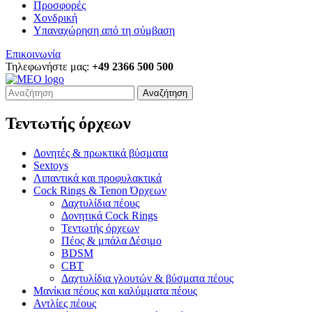
Προσφορές
Χονδρική
Υπαναχώρηση από τη σύμβαση
Επικοινωνία
Τηλεφωνήστε μας:
+49 2366 500 500
Αναζήτηση
Τεντωτής όρχεων
Δονητές & πρωκτικά βύσματα
Sextoys
Λιπαντικά και προφυλακτικά
Cock Rings & Tenon Όρχεων
Δαχτυλίδια πέους
Δονητικά Cock Rings
Τεντωτής όρχεων
Πέος & μπάλα Δέσιμο
BDSM
CBT
Δαχτυλίδια γλουτών & βύσματα πέους
Μανίκια πέους και καλύμματα πέους
Αντλίες πέους