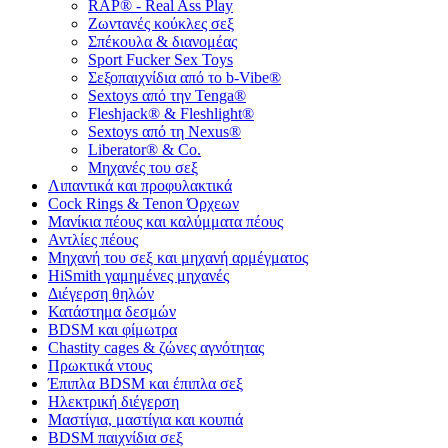
RAP® - Real Ass Play
Ζωντανές κούκλες σεξ
Σπέκουλα & διανομέας
Sport Fucker Sex Toys
Σεξοπαιχνίδια από το b-Vibe®
Sextoys από την Tenga®
Fleshjack® & Fleshlight®
Sextoys από τη Nexus®
Liberator® & Co.
Μηχανές του σεξ
Λιπαντικά και προφυλακτικά
Cock Rings & Tenon Όρχεων
Μανίκια πέους και καλύμματα πέους
Αντλίες πέους
Μηχανή του σεξ και μηχανή αρμέγματος
HiSmith γαμημένες μηχανές
Διέγερση θηλών
Κατάστημα δεσμών
BDSM και φίμωτρα
Chastity cages & ζώνες αγνότητας
Πρωκτικά ντους
Έπιπλα BDSM και έπιπλα σεξ
Ηλεκτρική διέγερση
Μαστίγια, μαστίγια και κουπιά
BDSM παιχνίδια σεξ