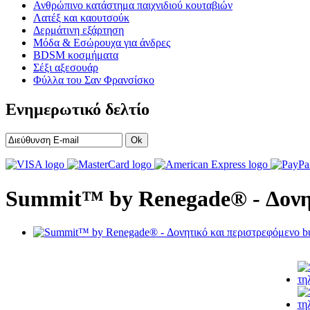
Ανθρώπινο κατάστημα παιχνιδιού κουταβιών
Λατέξ και καουτσούκ
Δερμάτινη εξάρτηση
Μόδα & Εσώρουχα για άνδρες
BDSM κοσμήματα
Σέξι αξεσουάρ
Φύλλα του Σαν Φρανσίσκο
Ενημερωτικό δελτίο
Ok
Summit™ by Renegade® - Δονητι