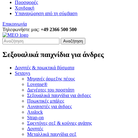
Προσφορές
Χονδρική
Υπαναχώρηση από τη σύμβαση
Επικοινωνία
Τηλεφωνήστε μας:
+49 2366 500 500
Αναζήτηση
Σεξουαλικά παιχνίδια για άνδρες
Δονητές & πρωκτικά βύσματα
Sextoys
Μηχανές άρμεξης πέους
Lovense®
Διεγέρτες του προστάτη
Σεξουαλικά παιχνίδια για άνδρες
Πρωκτικές μπάλες
Αυνανιστές για άνδρες
Asslock
Strap-on
Σφεντόνες σεξ & κούνιες αγάπης
Δονητές
Μεταλλικά παιχνίδια σεξ