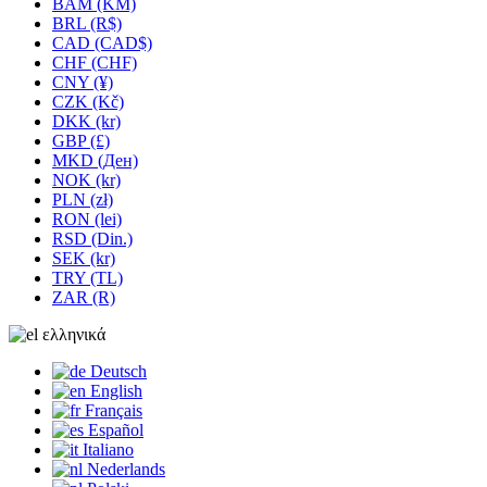
BAM (KM)
BRL (R$)
CAD (CAD$)
CHF (CHF)
CNY (¥)
CZK (Kč)
DKK (kr)
GBP (£)
MKD (Ден)
NOK (kr)
PLN (zł)
RON (lei)
RSD (Din.)
SEK (kr)
TRY (TL)
ZAR (R)
ελληνικά
Deutsch
English
Français
Español
Italiano
Nederlands