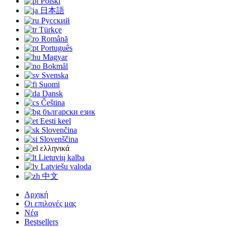
Polski
日本語
Русский
Türkçe
Română
Português
Magyar
Bokmål
Svenska
Suomi
Dansk
Čeština
български език
Eesti keel
Slovenčina
Slovenščina
ελληνικά
Lietuvių kalba
Latviešu valoda
中文
Αρχική
Οι επιλογές μας
Νέα
Bestsellers