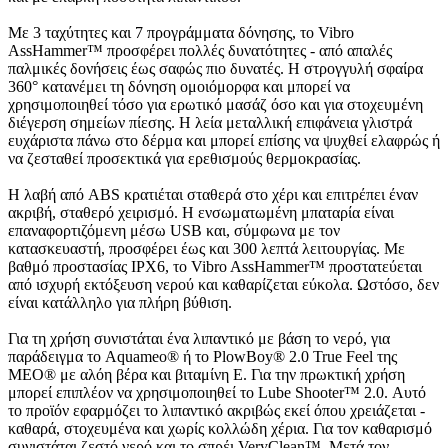
Με 3 ταχύτητες και 7 προγράμματα δόνησης, το Vibro
AssHammer™ προσφέρει πολλές δυνατότητες - από απαλές
παλμικές δονήσεις έως σαφώς πιο δυνατές. Η στρογγυλή σφαίρα
360° κατανέμει τη δόνηση ομοιόμορφα και μπορεί να
χρησιμοποιηθεί τόσο για ερωτικό μασάζ όσο και για στοχευμένη
διέγερση σημείων πίεσης. Η λεία μεταλλική επιφάνεια γλιστρά
ευχάριστα πάνω στο δέρμα και μπορεί επίσης να ψυχθεί ελαφρώς ή
να ζεσταθεί προσεκτικά για ερεθισμούς θερμοκρασίας.
Η λαβή από ABS κρατιέται σταθερά στο χέρι και επιτρέπει έναν
ακριβή, σταθερό χειρισμό. Η ενσωματωμένη μπαταρία είναι
επαναφορτιζόμενη μέσω USB και, σύμφωνα με τον
κατασκευαστή, προσφέρει έως και 300 λεπτά λειτουργίας. Με
βαθμό προστασίας IPX6, το Vibro AssHammer™ προστατεύεται
από ισχυρή εκτόξευση νερού και καθαρίζεται εύκολα. Ωστόσο, δεν
είναι κατάλληλο για πλήρη βύθιση.
Για τη χρήση συνιστάται ένα λιπαντικό με βάση το νερό, για
παράδειγμα το Aquameo® ή το PlowBoy® 2.0 True Feel της
MEO® με αλόη βέρα και βιταμίνη Ε. Για την πρωκτική χρήση
μπορεί επιπλέον να χρησιμοποιηθεί το Lube Shooter™ 2.0. Αυτό
το προϊόν εφαρμόζει το λιπαντικό ακριβώς εκεί όπου χρειάζεται -
καθαρά, στοχευμένα και χωρίς κολλώδη χέρια. Για τον καθαρισμό
συνιστάται ζεστό νερό και το σπρέι VeryClean™. Μετά τον