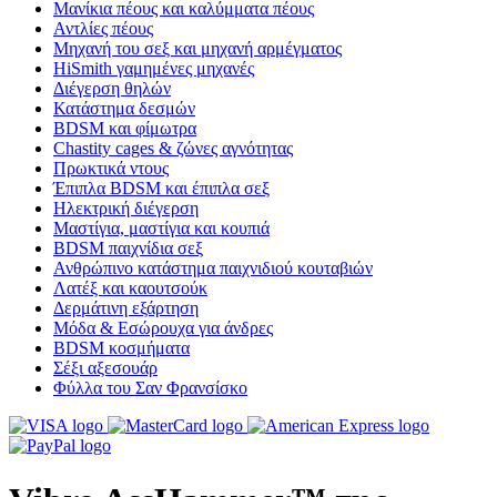
Μανίκια πέους και καλύμματα πέους
Αντλίες πέους
Μηχανή του σεξ και μηχανή αρμέγματος
HiSmith γαμημένες μηχανές
Διέγερση θηλών
Κατάστημα δεσμών
BDSM και φίμωτρα
Chastity cages & ζώνες αγνότητας
Πρωκτικά ντους
Έπιπλα BDSM και έπιπλα σεξ
Ηλεκτρική διέγερση
Μαστίγια, μαστίγια και κουπιά
BDSM παιχνίδια σεξ
Ανθρώπινο κατάστημα παιχνιδιού κουταβιών
Λατέξ και καουτσούκ
Δερμάτινη εξάρτηση
Μόδα & Εσώρουχα για άνδρες
BDSM κοσμήματα
Σέξι αξεσουάρ
Φύλλα του Σαν Φρανσίσκο