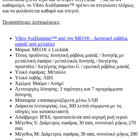
καθαρισμό, το Vibro AssHammer™ πρέπει να στεγνώσει πλήρως
και να φυλάσσεται καθαρό και στεγνό.
Περισσότερες λεπτομέρειες:
Vibro AssHammer™ από την MEO® - Δονητική ράβδος
μασάζ από μέταλλο
Μάρκα: MEO® x Lockink
Τύπος προϊόντος: δονητική ράβδος μασάζ / δονητής με
μεταλλική σφαίρα / μεταλλικός δονητής / διεγέρτης
προστάτη / διεγέρτης σημείου G / ερωτική ράβδος μασάζ
Υλικό σφαίρας: Μέταλλο
Υλικό λαβής: ABS
Χρώμα: Μαύρο / Ασημί
Λειτουργίες δόνησης: 3 ταχύτητες και 7 προγράμματα
δόνησης
Μπαταρία: επαναφορτιζόμενη μέσω USB
Διάρκεια λειτουργίας: έως 300 λεπτά σύμφωνα με τις
οδηγίες του κατασκευαστή
Αδιάβροχο: IPX6, προστατεύεται από ισχυρή ροή νερού
Μέγεθος S: Διάμετρος σφαίρας 30 mm, συνολικό μήκος 270
mm
Μέγεθος M: Διάμετρος σφαίρας 38 mm, συνολικό μήκος 280
mm