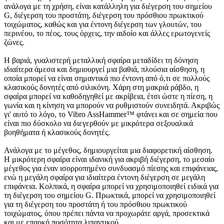
ανάλογα με τη χρήση, είναι κατάλληλη για διέγερση του σημείου
G, διέγερση του προστάτη, διέγερση του πρόσθιου πρωκτικού
τοιχώματος, καθώς και για έντονη διέγερση των γλουτών, του
περινέου, το πέος, τους όρχεις, την αιδοίο και άλλες ερωτογενείς
ζώνες.
Η βαριά, γυαλιστερή μεταλλική σφαίρα μεταδίδει τη δόνηση
ιδιαίτερα άμεσα και δημιουργεί μια βαθιά, πλούσια αίσθηση, η
οποία μπορεί να είναι σημαντικά πιο έντονη από ό,τι σε πολλούς
κλασικούς δονητές από σιλικόνη. Χάρη στη μακριά ράβδο, η
σφαίρα μπορεί να καθοδηγηθεί με ακρίβεια, έτσι ώστε η πίεση, η
γωνία και η κίνηση να μπορούν να ρυθμιστούν συνειδητά. Ακριβώς
γι' αυτό το λόγο, το Vibro AssHammer™ φτάνει και σε σημεία που
είναι πιο δύσκολο να διεγερθούν με μικρότερα σεξουαλικά
βοηθήματα ή κλασικούς δονητές.
Ανάλογα με το μέγεθος, δημιουργείται μια διαφορετική αίσθηση.
Η μικρότερη σφαίρα είναι ιδανική για ακριβή διέγερση, το μεσαίο
μέγεθος για έναν ισορροπημένο συνδυασμό πίεσης και επιφάνειας,
ενώ η μεγάλη σφαίρα για ιδιαίτερα έντονη διέγερση σε μεγάλη
επιφάνεια. Κολπικά, η σφαίρα μπορεί να χρησιμοποιηθεί ειδικά για
τη διέγερση του σημείου G. Πρωκτικά, μπορεί να χρησιμοποιηθεί
για τη διέγερση του προστάτη ή του πρόσθιου πρωκτικού
τοιχώματος, όπου πρέπει πάντα να προχωράτε αργά, προσεκτικά
και με επαρκή ποσότητα λιπαντικού.