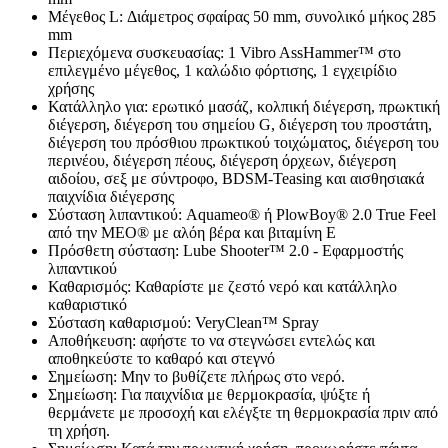
Μέγεθος L: Διάμετρος σφαίρας 50 mm, συνολικό μήκος 285
mm
Περιεχόμενα συσκευασίας: 1 Vibro AssHammer™ στο
επιλεγμένο μέγεθος, 1 καλώδιο φόρτισης, 1 εγχειρίδιο
χρήσης
Κατάλληλο για: ερωτικό μασάζ, κολπική διέγερση, πρωκτική
διέγερση, διέγερση του σημείου G, διέγερση του προστάτη,
διέγερση του πρόσθιου πρωκτικού τοιχώματος, διέγερση του
περινέου, διέγερση πέους, διέγερση όρχεων, διέγερση
αιδοίου, σεξ με σύντροφο, BDSM-Teasing και αισθησιακά
παιχνίδια διέγερσης
Σύσταση λιπαντικού: Aquameo® ή PlowBoy® 2.0 True Feel
από την MEO® με αλόη βέρα και βιταμίνη Ε
Πρόσθετη σύσταση: Lube Shooter™ 2.0 - Εφαρμοστής
λιπαντικού
Καθαρισμός: Καθαρίστε με ζεστό νερό και κατάλληλο
καθαριστικό
Σύσταση καθαρισμού: VeryClean™ Spray
Αποθήκευση: αφήστε το να στεγνώσει εντελώς και
αποθηκεύστε το καθαρό και στεγνό
Σημείωση: Μην το βυθίζετε πλήρως στο νερό.
Σημείωση: Για παιχνίδια με θερμοκρασία, ψύξτε ή
θερμάνετε με προσοχή και ελέγξτε τη θερμοκρασία πριν από
τη χρήση.