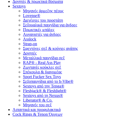
Δονητές & πρωκτικά βύσματα
Sextoys
Μηχανές άρμεξης πέους
Lovense®
Διεγέρτες του προστάτη
Σεξουαλικά παιχνίδια για άνδρες
Πρωκτικές μπάλες
Αυνανιστές για άνδρες
Asslock
Strap-on
Σφεντόνες σεξ & κούνιες αγάπης
Δονητές
Μεταλλικά παιχνίδια σεξ
RAP® - Real Ass Play
Ζωντανές κούκλες σεξ
Σπέκουλα & διανομέας
Sport Fucker Sex Toys
Σεξοπαιχνίδια από το b-Vibe®
Sextoys από την Tenga®
Fleshjack® & Fleshlight®
Sextoys από τη Nexus®
Liberator® & Co.
Μηχανές του σεξ
Λιπαντικά και προφυλακτικά
Cock Rings & Tenon Όρχεων