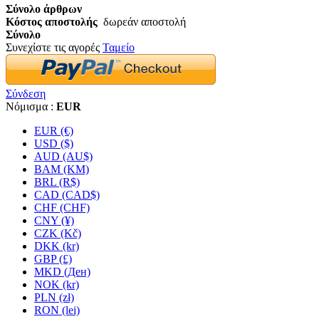
Σύνολο άρθρων
Κόστος αποστολής
δωρεάν αποστολή
Σύνολο
Συνεχίστε τις αγορές
Ταμείο
Σύνδεση
Νόμισμα :
EUR
EUR (€)
USD ($)
AUD (AU$)
BAM (KM)
BRL (R$)
CAD (CAD$)
CHF (CHF)
CNY (¥)
CZK (Kč)
DKK (kr)
GBP (£)
MKD (Ден)
NOK (kr)
PLN (zł)
RON (lei)