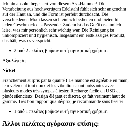
Ich bin absolut begeistert von diesem Ass-Hammer! Die
Verarbeitung aus hochwertigem Edelstahl fühlt sich sehr angenehm
auf der Haut an, und die Form ist perfekt durchdacht. Die
verschiedenen Modi lassen sich einfach bedienen und bieten für
jeden Geschmack das Passende. Zudem ist das Gerät erstaunlich
leise, was mir persönlich sehr wichtig war. Die Reinigung ist
unkompliziert und hygienisch. Insgesamt ein erstklassiges Produkt,
das hält, was es verspricht.
2 από 2 πελάτες βρήκαν αυτή την κριτική χρήσιμη.
Αξιολόγηση
Nickel
Franchement surpris par la qualité ! Le manche est agréable en main,
le revêtement tout doux et les vibrations sont puissantes avec
plusieurs modes très sympas à tester. Recharge facile en USB et
plutôt silencieux. Design élégant et discret, ça fait vraiment haut de
gamme. Très bon rapport qualité/prix, je recommande sans hésiter
1 από 1 πελάτες βρήκαν αυτή την κριτική χρήσιμη.
Άλλοι πελάτες αγόρασαν επίσης: