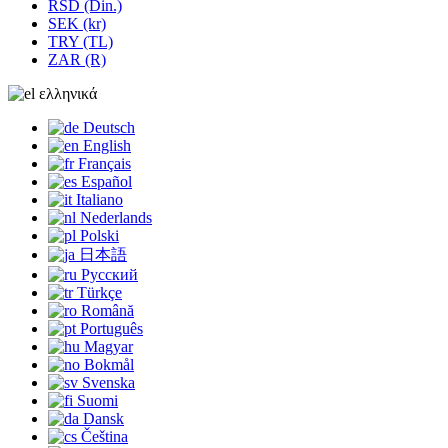
RSD (Din.)
SEK (kr)
TRY (TL)
ZAR (R)
ελληνικά
Deutsch
English
Français
Español
Italiano
Nederlands
Polski
日本語
Русский
Türkçe
Română
Português
Magyar
Bokmål
Svenska
Suomi
Dansk
Čeština