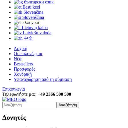
български език
Eesti keel
Slovenčina
Slovenščina
ελληνικά
Lietuvių kalba
Latviešu valoda
中文
Αρχική
Οι επιλογές μας
Νέα
Bestsellers
Προσφορές
Χονδρική
Υπαναχώρηση από τη σύμβαση
Επικοινωνία
Τηλεφωνήστε μας:
+49 2366 500 500
Αναζήτηση
Δονητές