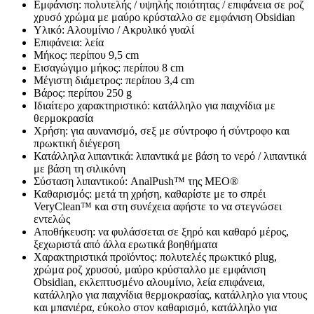
Εμφάνιση: πολυτελής / υψηλής ποιότητας / επιφάνεια σε ροζ
χρυσό χρώμα με μαύρο κρύσταλλο σε εμφάνιση Obsidian
Υλικό: Αλουμίνιο / Ακρυλικό γυαλί
Επιφάνεια: λεία
Μήκος: περίπου 9,5 cm
Εισαγώγιμο μήκος: περίπου 8 cm
Μέγιστη διάμετρος: περίπου 3,4 cm
Βάρος: περίπου 250 g
Ιδιαίτερο χαρακτηριστικό: κατάλληλο για παιχνίδια με
θερμοκρασία
Χρήση: για αυνανισμό, σεξ με σύντροφο ή σύντροφο και
πρωκτική διέγερση
Κατάλληλα λιπαντικά: λιπαντικά με βάση το νερό / λιπαντικά
με βάση τη σιλικόνη
Σύσταση λιπαντικού: AnalPush™ της MEO®
Καθαρισμός: μετά τη χρήση, καθαρίστε με το σπρέι
VeryClean™ και στη συνέχεια αφήστε το να στεγνώσει
εντελώς
Αποθήκευση: να φυλάσσεται σε ξηρό και καθαρό μέρος,
ξεχωριστά από άλλα ερωτικά βοηθήματα
Χαρακτηριστικά προϊόντος: πολυτελές πρωκτικό plug,
χρώμα ροζ χρυσού, μαύρο κρύσταλλο με εμφάνιση
Obsidian, εκλεπτυσμένο αλουμίνιο, λεία επιφάνεια,
κατάλληλο για παιχνίδια θερμοκρασίας, κατάλληλο για ντους
και μπανιέρα, εύκολο στον καθαρισμό, κατάλληλο για