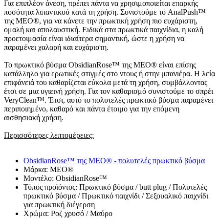
Για επιπλέον άνεση, πρέπει πάντα να χρησιμοποιείται επαρκής
ποσότητα λιπαντικού κατά τη χρήση. Συνιστούμε το AnalPush™
της MEO®, για να κάνετε την πρωκτική χρήση πιο ευχάριστη,
ομαλή και απολαυστική. Ειδικά στα πρωκτικά παιχνίδια, η καλή
προετοιμασία είναι ιδιαίτερα σημαντική, ώστε η χρήση να
παραμένει χαλαρή και ευχάριστη.
Το πρωκτικό βύσμα ObsidianRose™ της MEO® είναι επίσης
κατάλληλο για ερωτικές στιγμές στο ντους ή στην μπανιέρα. Η λεία
επιφάνειά του καθαρίζεται εύκολα μετά τη χρήση, συμβάλλοντας
έτσι σε μια υγιεινή χρήση. Για τον καθαρισμό συνιστούμε το σπρέι
VeryClean™. Έτσι, αυτό το πολυτελές πρωκτικό βύσμα παραμένει
περιποιημένο, καθαρό και πάντα έτοιμο για την επόμενη
αισθησιακή χρήση.
Περισσότερες λεπτομέρειες:
ObsidianRose™ της MEO® - πολυτελές πρωκτικό βύσμα
Μάρκα: MEO®
Μοντέλο: ObsidianRose™
Τύπος προϊόντος: Πρωκτικό βύσμα / butt plug / Πολυτελές
πρωκτικό βύσμα / Πρωκτικό παιχνίδι / Σεξουαλικό παιχνίδι
για πρωκτική διέγερση
Χρώμα: Ροζ χρυσό / Μαύρο