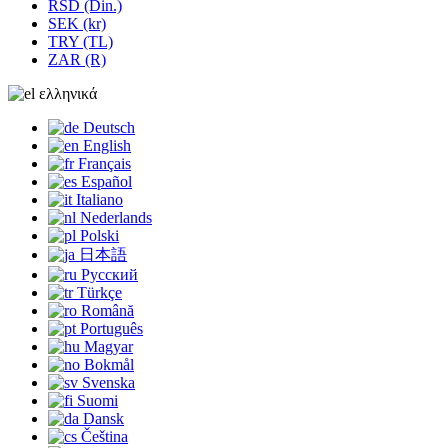
RSD (Din.)
SEK (kr)
TRY (TL)
ZAR (R)
ελληνικά
Deutsch
English
Français
Español
Italiano
Nederlands
Polski
日本語
Русский
Türkçe
Română
Português
Magyar
Bokmål
Svenska
Suomi
Dansk
Čeština