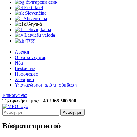
български език
Eesti keel
Slovenčina
Slovenščina
ελληνικά
Lietuvių kalba
Latviešu valoda
中文
Αρχική
Οι επιλογές μας
Νέα
Bestsellers
Προσφορές
Χονδρική
Υπαναχώρηση από τη σύμβαση
Επικοινωνία
Τηλεφωνήστε μας:
+49 2366 500 500
Αναζήτηση
Βύσματα πρωκτού