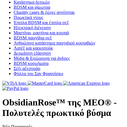
Κατάστημα δεσμών
BDSM και φίμωτρα
Chastity cages & ζώνες αγνότητας
Πρωκτικά ντους
Έπιπλα BDSM και έπιπλα σεξ
Ηλεκτρική διέγερση
Μαστίγια, μαστίγια και κουπιά
BDSM παιχνίδια σεξ
Ανθρώπινο κατάστημα παιχνιδιού κουταβιών
Λατέξ και καουτσούκ
Δερμάτινη εξάρτηση
Μόδα & Εσώρουχα για άνδρες
BDSM κοσμήματα
Σέξι αξεσουάρ
Φύλλα του Σαν Φρανσίσκο
ObsidianRose™ της MEO® -
Πολυτελές πρωκτικό βύσμα
Νέο
Προσφορές