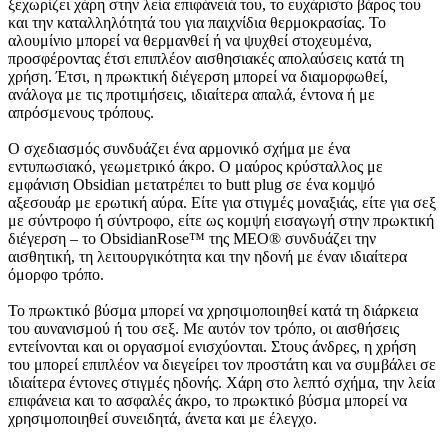
ξεχωρίζει χάρη στην λεία επιφάνειά του, το ευχάριστο βάρος του
και την καταλληλότητά του για παιχνίδια θερμοκρασίας. Το
αλουμίνιο μπορεί να θερμανθεί ή να ψυχθεί στοχευμένα,
προσφέροντας έτσι επιπλέον αισθησιακές απολαύσεις κατά τη
χρήση. Έτσι, η πρωκτική διέγερση μπορεί να διαμορφωθεί,
ανάλογα με τις προτιμήσεις, ιδιαίτερα απαλά, έντονα ή με
απρόσμενους τρόπους.
Ο σχεδιασμός συνδυάζει ένα αρμονικό σχήμα με ένα
εντυπωσιακό, γεωμετρικό άκρο. Ο μαύρος κρύσταλλος με
εμφάνιση Obsidian μετατρέπει το butt plug σε ένα κομψό
αξεσουάρ με ερωτική αύρα. Είτε για στιγμές μοναξιάς, είτε για σεξ
με σύντροφο ή σύντροφο, είτε ως κομψή εισαγωγή στην πρωκτική
διέγερση – το ObsidianRose™ της MEO® συνδυάζει την
αισθητική, τη λειτουργικότητα και την ηδονή με έναν ιδιαίτερα
όμορφο τρόπο.
Το πρωκτικό βύσμα μπορεί να χρησιμοποιηθεί κατά τη διάρκεια
του αυνανισμού ή του σεξ. Με αυτόν τον τρόπο, οι αισθήσεις
εντείνονται και οι οργασμοί ενισχύονται. Στους άνδρες, η χρήση
του μπορεί επιπλέον να διεγείρει τον προστάτη και να συμβάλει σε
ιδιαίτερα έντονες στιγμές ηδονής. Χάρη στο λεπτό σχήμα, την λεία
επιφάνεια και το ασφαλές άκρο, το πρωκτικό βύσμα μπορεί να
χρησιμοποιηθεί συνειδητά, άνετα και με έλεγχο.