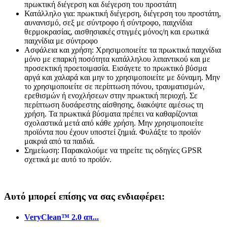
πρωκτική διέγερση και διέγερση του προστάτη
Κατάλληλο για: πρωκτική διέγερση, διέγερση του προστάτη,
αυνανισμό, σεξ με σύντροφο ή σύντροφο, παιχνίδια
θερμοκρασίας, αισθησιακές στιγμές μόνος/η και ερωτικά
παιχνίδια με σύντροφο
Ασφάλεια και χρήση: Χρησιμοποιείτε τα πρωκτικά παιχνίδια
μόνο με επαρκή ποσότητα κατάλληλου λιπαντικού και με
προσεκτική προετοιμασία. Εισάγετε το πρωκτικό βύσμα
αργά και χαλαρά και μην το χρησιμοποιείτε με δύναμη. Μην
το χρησιμοποιείτε σε περίπτωση πόνου, τραυματισμών,
ερεθισμών ή ενοχλήσεων στην πρωκτική περιοχή. Σε
περίπτωση δυσάρεστης αίσθησης, διακόψτε αμέσως τη
χρήση. Τα πρωκτικά βύσματα πρέπει να καθαρίζονται
σχολαστικά μετά από κάθε χρήση. Μην χρησιμοποιείτε
προϊόντα που έχουν υποστεί ζημιά. Φυλάξτε το προϊόν
μακριά από τα παιδιά.
Σημείωση: Παρακαλούμε να τηρείτε τις οδηγίες GPSR
σχετικά με αυτό το προϊόν.
Αυτό μπορεί επίσης να σας ενδιαφέρει:
VeryClean™ 2.0 απ...