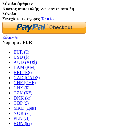
Σύνολο άρθρων
Κόστος αποστολής
δωρεάν αποστολή
Σύνολο
Συνεχίστε τις αγορές
Ταμείο
Σύνδεση
Νόμισμα :
EUR
EUR (€)
USD ($)
AUD (AU$)
BAM (KM)
BRL (R$)
CAD (CAD$)
CHF (CHF)
CNY (¥)
CZK (Kč)
DKK (kr)
GBP (£)
MKD (Ден)
NOK (kr)
PLN (zł)
RON (lei)