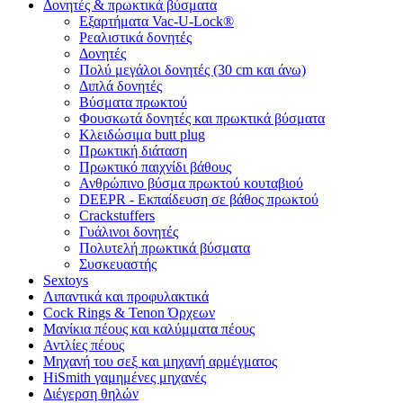
Δονητές & πρωκτικά βύσματα
Εξαρτήματα Vac-U-Lock®
Ρεαλιστικά δονητές
Δονητές
Πολύ μεγάλοι δονητές (30 cm και άνω)
Διπλά δονητές
Βύσματα πρωκτού
Φουσκωτά δονητές και πρωκτικά βύσματα
Κλειδώσιμα butt plug
Πρωκτική διάταση
Πρωκτικό παιχνίδι βάθους
Ανθρώπινο βύσμα πρωκτού κουταβιού
DEEPR - Εκπαίδευση σε βάθος πρωκτού
Crackstuffers
Γυάλινοι δονητές
Πολυτελή πρωκτικά βύσματα
Συσκευαστής
Sextoys
Λιπαντικά και προφυλακτικά
Cock Rings & Tenon Όρχεων
Μανίκια πέους και καλύμματα πέους
Αντλίες πέους
Μηχανή του σεξ και μηχανή αρμέγματος
HiSmith γαμημένες μηχανές
Διέγερση θηλών