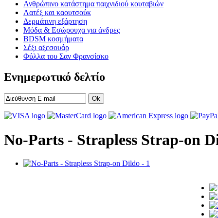
Ανθρώπινο κατάστημα παιχνιδιού κουταβιών
Λατέξ και καουτσούκ
Δερμάτινη εξάρτηση
Μόδα & Εσώρουχα για άνδρες
BDSM κοσμήματα
Σέξι αξεσουάρ
Φύλλα του Σαν Φρανσίσκο
Ενημερωτικό δελτίο
Ok
No-Parts - Strapless Strap-on D