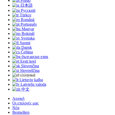
Polski
日本語
Русский
Türkçe
Română
Português
Magyar
Bokmål
Svenska
Suomi
Dansk
Čeština
български език
Eesti keel
Slovenčina
Slovenščina
ελληνικά
Lietuvių kalba
Latviešu valoda
中文
Αρχική
Οι επιλογές μας
Νέα
Bestsellers