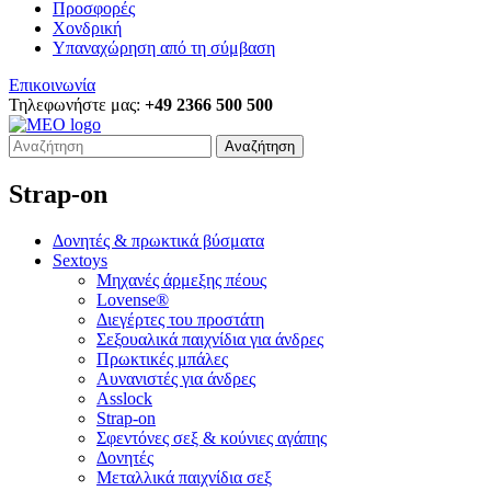
Προσφορές
Χονδρική
Υπαναχώρηση από τη σύμβαση
Επικοινωνία
Τηλεφωνήστε μας:
+49 2366 500 500
Αναζήτηση
Strap-on
Δονητές & πρωκτικά βύσματα
Sextoys
Μηχανές άρμεξης πέους
Lovense®
Διεγέρτες του προστάτη
Σεξουαλικά παιχνίδια για άνδρες
Πρωκτικές μπάλες
Αυνανιστές για άνδρες
Asslock
Strap-on
Σφεντόνες σεξ & κούνιες αγάπης
Δονητές
Μεταλλικά παιχνίδια σεξ