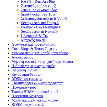
RAP® - Real Ass Play
Ζωντανές κούκλες σεξ
Σπέκουλα & διανομέας
Sport Fucker Sex Toys
Σεξοπαιχνίδια από το b-Vibe®
Sextoys από την Tenga®
Fleshjack® & Fleshlight®
Sextoys από τη Nexus®
Liberator® & Co.
Μηχανές του σεξ
Λιπαντικά και προφυλακτικά
Cock Rings & Tenon Όρχεων
Μανίκια πέους και καλύμματα πέους
Αντλίες πέους
Μηχανή του σεξ και μηχανή αρμέγματος
HiSmith γαμημένες μηχανές
Διέγερση θηλών
Κατάστημα δεσμών
BDSM και φίμωτρα
Chastity cages & ζώνες αγνότητας
Πρωκτικά ντους
Έπιπλα BDSM και έπιπλα σεξ
Ηλεκτρική διέγερση
Μαστίγια, μαστίγια και κουπιά
BDSM παιχνίδια σεξ