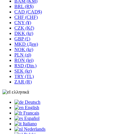
BAM (KM)
BRL (R$)
CAD (CAD$)
CHF (CHF)
CNY (¥)
CZK (Kč)
DKK (kr)
GBP (£)
MKD (Ден)
NOK (kr)
PLN (zł)
RON (lei)
RSD (Din.)
SEK (kr)
TRY (TL)
ZAR (R)
ελληνικά
Deutsch
English
Français
Español
Italiano
Nederlands